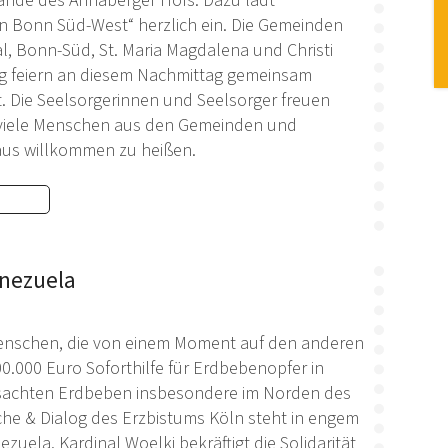
ände des Annaberger Hofs. Dazu lädt
in Bonn Süd-West“ herzlich ein. Die Gemeinden
, Bonn-Süd, St. Maria Magdalena und Christi
g feiern an diesem Nachmittag gemeinsam
. Die Seelsorgerinnen und Seelsorger freuen
, viele Menschen aus den Gemeinden und
aus willkommen zu heißen.
enezuela
n Menschen, die von einem Moment auf den anderen
00.000 Euro Soforthilfe für Erdbebenopfer in
rsachten Erdbeben insbesondere im Norden des
he & Dialog des Erzbistums Köln steht in engem
zuela. Kardinal Woelki bekräftigt die Solidarität