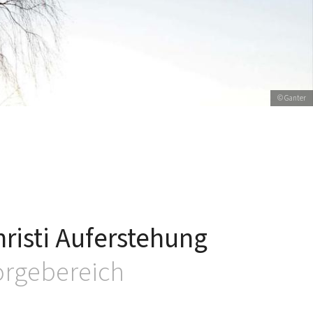
© gruschka@gmx.com
© Angela Kunze
© Ganter
risti Auferstehung
orgebereich