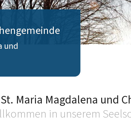
rchengemeinde
a und
t. Maria Magdalena und Ch
illkommen in unserem Seels