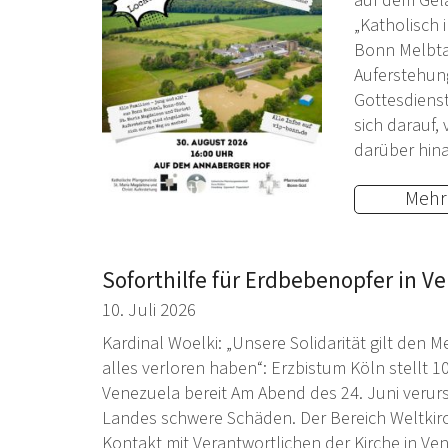
auf dem Gel
„Katholisch 
Bonn Melbtal
Auferstehun
Gottesdienst
sich darauf
darüber hin
Mehr
Soforthilfe für Erdbebenopfer in V
10. Juli 2026
Kardinal Woelki: „Unsere Solidarität gilt de
alles verloren haben“: Erzbistum Köln stellt 1
Venezuela bereit Am Abend des 24. Juni veru
Landes schwere Schäden. Der Bereich Weltkirc
Kontakt mit Verantwortlichen der Kirche in Vene