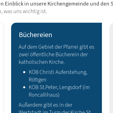
ten Einblick in unsere Kirchengemeinde und den 
 was uns wichtig ist.
Büchereien
Auf dem Gebiet der Pfarrei gibt es
zwei öffentliche Bücherein der
katholischen Kirche.
KÖB Christi Auferstehung,
Röttgen
KÖB St.Peter, Lengsdorf (im
Roncallihaus)
Außerdem gibt es in der
Weststadt im Turm der Kirche St.