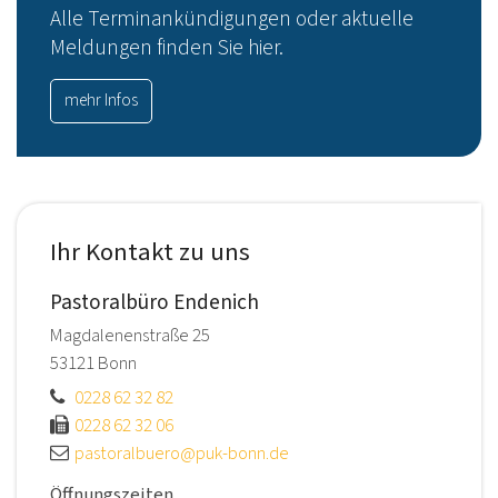
Alle Terminankündigungen oder aktuelle
Meldungen finden Sie hier.
mehr Infos
Ihr Kontakt zu uns
Pastoralbüro Endenich
Magdalenenstraße 25
53121
Bonn
0228 62 32 82
0228 62 32 06
pastoralbuero@puk-bonn.de
Öffnungszeiten