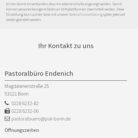
Ich bin damit einverstanden, dass mir externe Inhalte angezeigt werden. Damit
können personenbezogene Daten an Drittplattformen übermittelt werden. Diese
Einstellung kann auf der Seite mit unserer
Datenschutzerklärung
später jederzeit
wieder geändert werden.
Ihr Kontakt zu uns
Pastoralbüro Endenich
Magdalenenstraße 25
53121
Bonn
0228 6232-82
0228 6232-06
pastoralbuero@puk-bonn.de
Öffnungszeiten