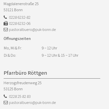
Magdalenenstraße 25
53121
Bonn
0228 6232-82
0228 6232-06
pastoralbuero@puk-bonn.de
Öffnungszeiten
Mo, Mi & Fr:
9 − 12 Uhr
Di & Do:
9 − 12 Uhr & 15 − 17 Uhr
Pfarrbüro Röttgen
Herzogsfreudenweg 25
53125
Bonn
0228 25 82 83
pastoralbuero@puk-bonn.de